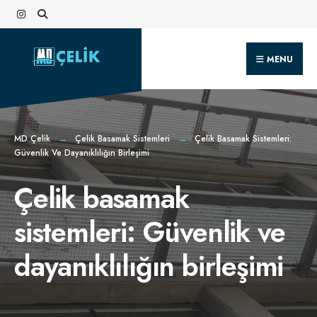
Search
Skip
for:
to
content
MENU
MD Çelik
Çelik Basamak Sistemleri
Çelik Basamak Sistemleri:
Güvenlik Ve Dayanıklılığın Birleşimi
Çelik basamak
sistemleri: Güvenlik ve
dayanıklılığın birleşimi