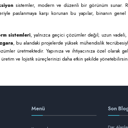
ksiyon
sistemler, modern ve düzenli bir görünüm sunar. R
eriyle paslanmaya karşı korunan bu yapılar, binanın genel
orm sistemleri
, yalnızca geçici çözümler değil; uzun vadeli,
Izgara
, bu alandaki projelerde yüksek mühendislik tecrübesiy
mler üretmektedir. Yapınıza ve ihtiyacınıza özel olarak geliş
 üretim ve lojistik süreçlerinizi daha etkin şekilde yönetebilirsin
Menü
Son Blog
Dar Alanlar