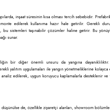
pılarda, inşaat süresinin kısa olması tercih sebebidir. Prefabri
monte edilerek kullanıma hazır hale getirilir. Gerekli dur
, bu sistemleri taşınabilir çözümler haline getirir. Bu yönü
nağı sunar.
iğin bir diğer önemli unsuru da yangına dayanıklılıktı
 gerekli yalıtım uygulamaları ile yangın yönetmeliklerine kolayca
ı analiz edilerek, uygun koruyucu kaplamalarla desteklenir ve
nda düşünülse de, özellikle ziyaretçi alanları, showroom bölümle