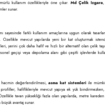
ömürlü kullanım özellikleriyle öne çıkar.
Md Çelik Izgara
,
mler sunar.
ı sayesinde farklı kullanım amaçlarına uygun olarak tasarlan
ir. Özellikle mevcut yapılarda yeni bir kat oluşturmak istend
ri, yerini çok daha hafif ve hızlı bir alternatif olan çelik taşı
sonel geçişi veya depolama alanı gibi çeşitli işlevlerde kull
y hacmin değerlendirilmesi,
asma kat sistemleri
ile mümkü
profiller, hafiflikleriyle mevcut yapıya ek yük bindirmezken,
 Özellikle tavan yüksekliği fazla olan yapılarda, metre karede
 büyük avantaj sunar.