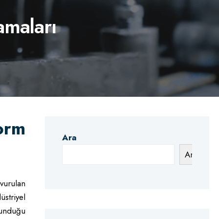
amaları
orm
Ara
Ara
vurulan
striyel
sunduğu