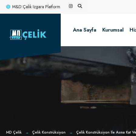
for:
Skip
M&D Çelik Izgara Platform
to
content
Ana Sayfa
Kurumsal
Hi
MD Çelik
Çelik Konstrüksiyon
Çelik Konstrüksiyon Ile Asma Kat Ve