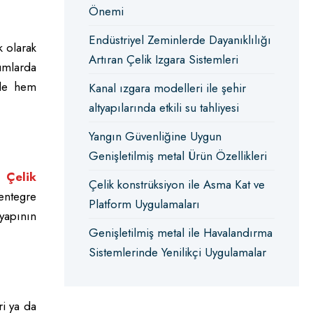
Önemi
Endüstriyel Zeminlerde Dayanıklılığı
k olarak
Artıran Çelik Izgara Sistemleri
umlarda
yle hem
Kanal ızgara modelleri ile şehir
altyapılarında etkili su tahliyesi
Yangın Güvenliğine Uygun
Genişletilmiş metal Ürün Özellikleri
r.
Çelik
Çelik konstrüksiyon ile Asma Kat ve
 entegre
Platform Uygulamaları
 yapının
Genişletilmiş metal ile Havalandırma
Sistemlerinde Yenilikçi Uygulamalar
ri ya da