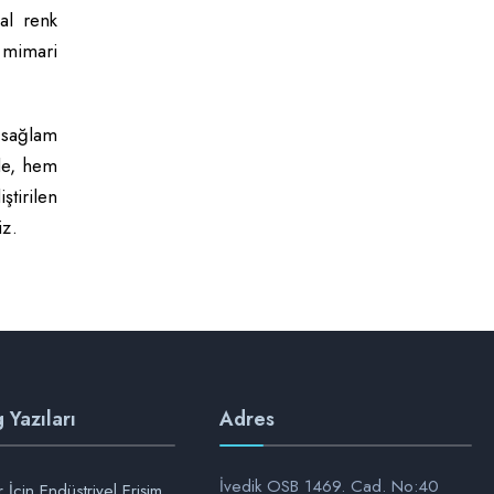
al renk
 mimari
 sağlam
le, hem
tirilen
iz.
 Yazıları
Adres
İvedik OSB 1469. Cad. No:40
 İçin Endüstriyel Erişim