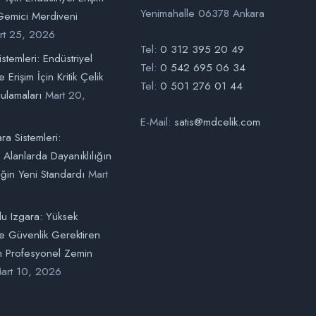
Yenimahalle 06378 Ankara
emici Merdiveni
rt 25, 2026
Tel:
0 312 395 20 49
stemleri: Endüstriyel
Tel:
0 542 695 06 34
 Erişim İçin Kritik Çelik
Tel:
0 501 276 01 44
ulamaları
Mart 20,
E-Mail:
satis@mdcelik.com
ara Sistemleri:
l Alanlarda Dayanıklılığın
ğin Yeni Standardı
Mart
u Izgara: Yüksek
e Güvenlik Gerektiren
in Profesyonel Zemin
art 10, 2026