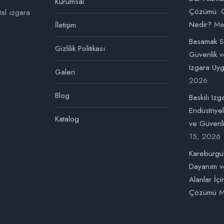
Kurumsal
Çözümü: G
tal ızgara
Nedir?
Ma
İletişim
Basamak Si
Gizlilik Politikası
Güvenlik ve
Izgara Uyg
Galeri
2026
Blog
Baskılı Izg
Endüstriye
Katalog
ve Güvenli
15, 2026
Kareburgul
Dayanım v
Alanlar İç
Çözümü
M