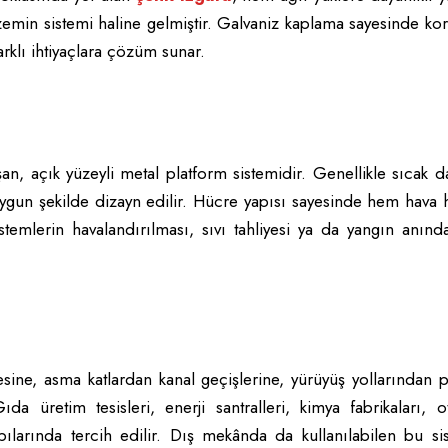
emin sistemi haline gelmiştir. Galvaniz kaplama sayesinde ko
rklı ihtiyaçlara çözüm sunar.
an, açık yüzeyli metal platform sistemidir. Genellikle sıcak 
a uygun şekilde dizayn edilir. Hücre yapısı sayesinde hem hav
stemlerin havalandırılması, sıvı tahliyesi ya da yangın anın
sine, asma katlardan kanal geçişlerine, yürüyüş yollarından 
da üretim tesisleri, enerji santralleri, kimya fabrikaları, 
apılarında tercih edilir. Dış mekânda da kullanılabilen bu si