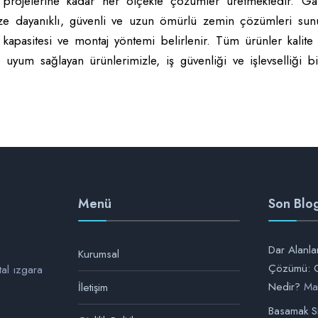
 projelerine kadar her ölçekte çözümler üretmektedir. Galv
inize dayanıklı, güvenli ve uzun ömürlü zemin çözümleri sun
apasitesi ve montaj yöntemi belirlenir. Tüm ürünler kalite 
uyum sağlayan ürünlerimizle, iş güvenliği ve işlevselliği bi
Menü
Son Blog
Dar Alanlar
Kurumsal
Çözümü: G
tal ızgara
Nedir?
Ma
İletişim
Basamak Si