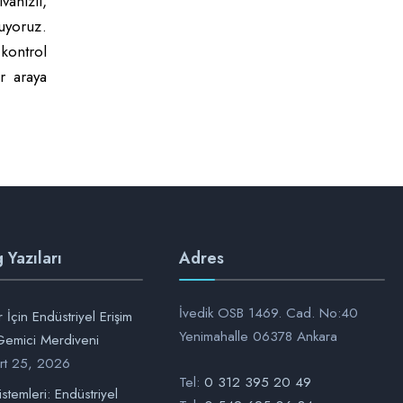
anizli,
uyoruz.
kontrol
r araya
 Yazıları
Adres
İvedik OSB 1469. Cad. No:40
 İçin Endüstriyel Erişim
Yenimahalle 06378 Ankara
emici Merdiveni
rt 25, 2026
Tel:
0 312 395 20 49
stemleri: Endüstriyel