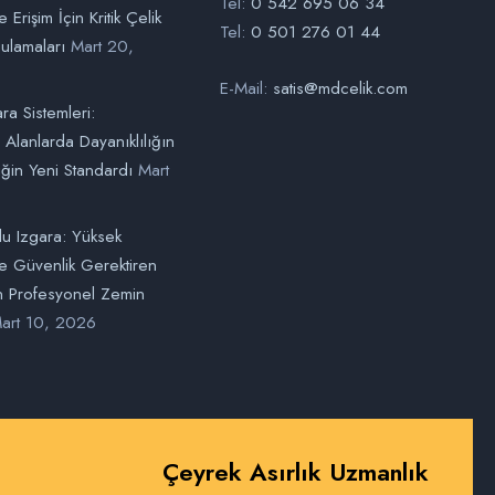
Tel:
0 542 695 06 34
 Erişim İçin Kritik Çelik
Tel:
0 501 276 01 44
ulamaları
Mart 20,
E-Mail:
satis@mdcelik.com
ara Sistemleri:
l Alanlarda Dayanıklılığın
ğin Yeni Standardı
Mart
u Izgara: Yüksek
e Güvenlik Gerektiren
in Profesyonel Zemin
art 10, 2026
Çeyrek Asırlık Uzmanlık