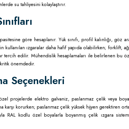
erde su tahliyesini kolaylaştırır.
ınıfları
sitesine göre hesaplanır. Yük sınıfı, profil kalınlığı, göz ar
in kullanılan ızgaralar daha hafif yapıda olabilirken; forklift, ağ
 tercih edilir. Mühendislik hesaplamaları ile belirlenen bu öze
kritik önemdedir.
ma Seçenekleri
 özel projelerde elektro galvaniz, paslanmaz çelik veya boyal
yona karşı korurken; paslanmaz çelik yüksek hijyen gerektiren or
acıyla RAL kodlu özel boyalarla boyanmış çelik ızgara sistem