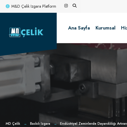
for:
Skip
M&D Çelik Izgara Platform
to
content
Ana Sayfa
Kurumsal
Hi
MD Çelik
Baskılı Izgara
Endüstriyel Zeminlerde Dayanıklılığı Artıran