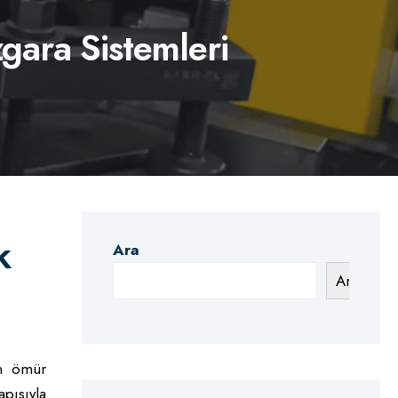
zgara Sistemleri
k
Ara
Ara
un ömür
apısıyla