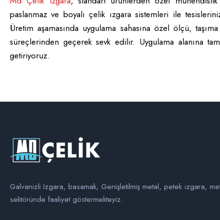
Md Çelik Izgara
, standart ürünlerden özel mühendislik
paslanmaz ve boyalı çelik ızgara sistemleri ile tesisler
Üretim aşamasında uygulama sahasına özel ölçü, taşıma k
süreçlerinden geçerek sevk edilir. Uygulama alanına tam 
getiriyoruz.
Galvanizli Izgara, basamak, Genişletilmiş metal, petek ızgara, me
sektöründe faaliyet göstermekteyiz.