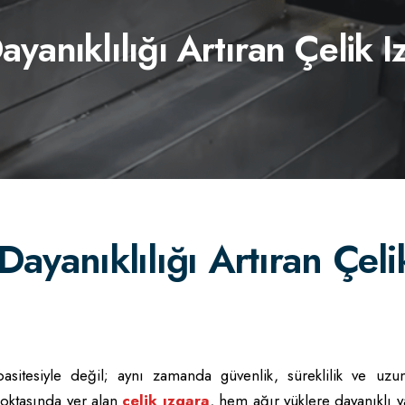
yanıklılığı Artıran Çelik I
ayanıklılığı Artıran Çeli
asitesiyle değil; aynı zamanda güvenlik, süreklilik ve uz
 noktasında yer alan
çelik ızgara
, hem ağır yüklere dayanıklı y