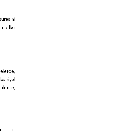
üresini
n yıllar
elerde,
striyel
ülerde,