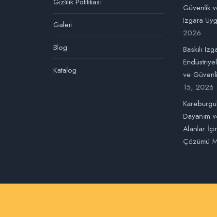
Gizlilik Politikası
Güvenlik ve
Izgara Uyg
Galeri
2026
Blog
Baskılı Izg
Endüstriye
Katalog
ve Güvenli
15, 2026
Kareburgul
Dayanım v
Alanlar İç
Çözümü
M