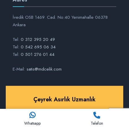
İvedik OSB 1469. Cad. No:40 Yenimahalle 06378
Ankara
Tel:
0 312 395 20 49
Tel:
0 542 695 06 34
Tel:
0 501 276 01 44
E-Mail:
satis@mdcelik.com
Çeyrek Asırlık Uzmanlık
© 2026 MD Çelik Izgara • Her Hakkı Saklıdır.
Whatsapp
Telefon