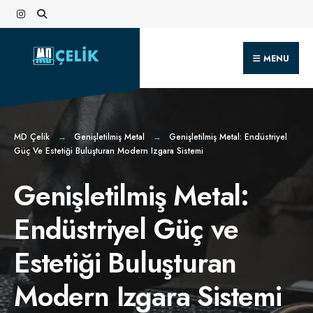
Search
Skip
for:
to
content
MENU
MD Çelik
Genişletilmiş Metal
Genişletilmiş Metal: Endüstriyel
Güç Ve Estetiği Buluşturan Modern Izgara Sistemi
Genişletilmiş Metal:
Endüstriyel Güç ve
Estetiği Buluşturan
Modern Izgara Sistemi