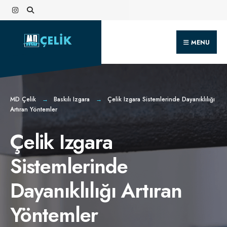
Search
Skip
for:
to
content
MENU
MD Çelik
Baskılı Izgara
Çelik Izgara Sistemlerinde Dayanıklılığı
Artıran Yöntemler
Çelik Izgara
Sistemlerinde
Dayanıklılığı Artıran
Yöntemler