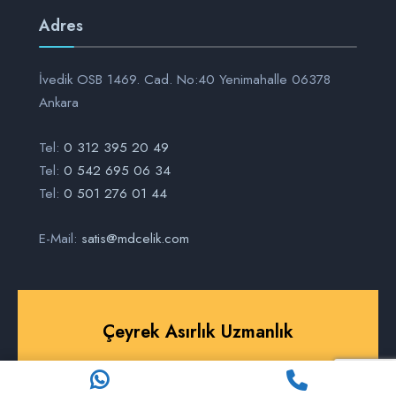
Adres
İvedik OSB 1469. Cad. No:40 Yenimahalle 06378
Ankara
Tel:
0 312 395 20 49
Tel:
0 542 695 06 34
Tel:
0 501 276 01 44
E-Mail:
satis@mdcelik.com
Çeyrek Asırlık Uzmanlık
© 2026 MD Çelik Izgara • Her Hakkı Saklıdır.