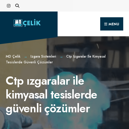
Search
Skip
for:
to
content
MENU
MD Çelik
Izgara Sistemleri
Ctp Izgaralar Ile Kimyasal
Tesislerde Güvenli Çözümler
Ctp ızgaralar ile
kimyasal tesislerde
güvenli çözümler