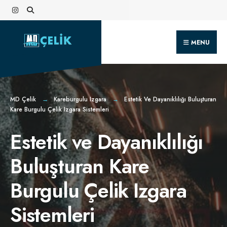
Search
Skip
for:
to
content
MENU
MD Çelik
Kareburgulu Izgara
Estetik Ve Dayanıklılığı Buluşturan
Kare Burgulu Çelik Izgara Sistemleri
Estetik ve Dayanıklılığı
Buluşturan Kare
Burgulu Çelik Izgara
Sistemleri