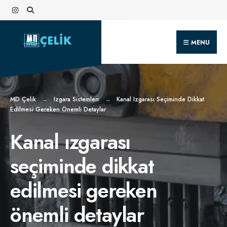
Search
Skip
for:
to
content
MENU
MD Çelik
Izgara Sistemleri
Kanal Izgarası Seçiminde Dikkat
Edilmesi Gereken Önemli Detaylar
Kanal ızgarası
seçiminde dikkat
edilmesi gereken
önemli detaylar