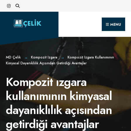
Search
Skip
for:
to
content
MENU
MD Çelik
Kompozit Izgara
Kompozit Izgara Kullanımının
Kimyasal Dayanıklılık Açısından Getirdiği Avantajlar
Kompozit ızgara
kullanımının kimyasal
dayanıklılık açısından
getirdiği avantajlar