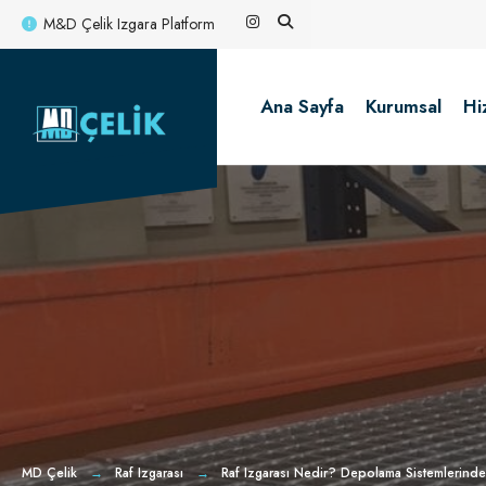
for:
Skip
M&D Çelik Izgara Platform
to
content
Ana Sayfa
Kurumsal
Hi
MD Çelik
Raf Izgarası
Raf Izgarası Nedir? Depolama Sistemlerinde 