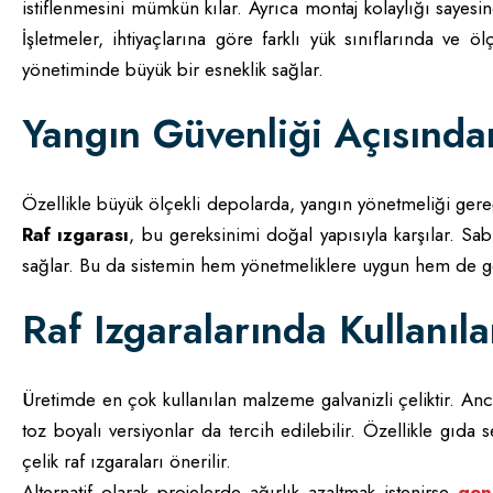
istiflenmesini mümkün kılar. Ayrıca montaj kolaylığı sayesi
İşletmeler, ihtiyaçlarına göre farklı yük sınıflarında ve öl
yönetiminde büyük bir esneklik sağlar.
Yangın Güvenliği Açısında
Özellikle büyük ölçekli depolarda, yangın yönetmeliği gereğ
Raf ızgarası
, bu gereksinimi doğal yapısıyla karşılar. Sab
sağlar. Bu da sistemin hem yönetmeliklere uygun hem de ger
Raf Izgaralarında Kullanıl
Üretimde en çok kullanılan malzeme galvanizli çeliktir. An
toz boyalı versiyonlar da tercih edilebilir. Özellikle gıd
çelik raf ızgaraları önerilir.
Alternatif olarak projelerde ağırlık azaltmak istenirse
gen