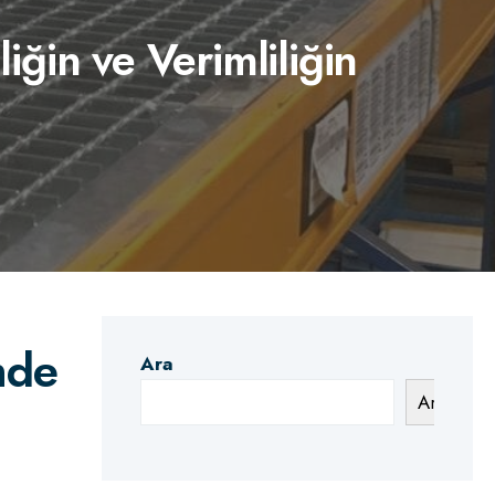
ğin ve Verimliliğin
nde
Ara
Ara