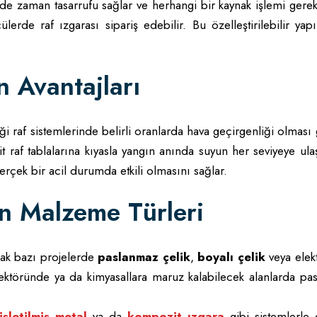
nde zaman tasarrufu sağlar ve herhangi bir kaynak işlemi gere
çülerde raf ızgarası sipariş edebilir. Bu özelleştirilebilir ya
n Avantajları
i raf sistemlerinde belirli oranlarda hava geçirgenliği olması 
it raf tablalarına kıyasla yangın anında suyun her seviyeye ul
çek bir acil durumda etkili olmasını sağlar.
an Malzeme Türleri
cak bazı projelerde
paslanmaz çelik
,
boyalı çelik
veya elekt
a sektöründe ya da kimyasallara maruz kalabilecek alanlarda p
işletilmiş metal
ya da
kompozit ızgara
gibi sistemlerle 