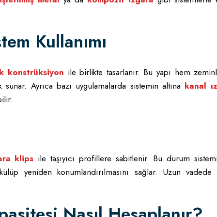
stem Kullanımı
ik konstrüksiyon
ile birlikte tasarlanır. Bu yapı hem zemin
ik sunar. Ayrıca bazı uygulamalarda sistemin altına
kanal ı
lir.
ara klips
ile taşıyıcı profillere sabitlenir. Bu durum siste
ökülüp yeniden konumlandırılmasını sağlar. Uzun vadede 
pasitesi Nasıl Hesaplanır?