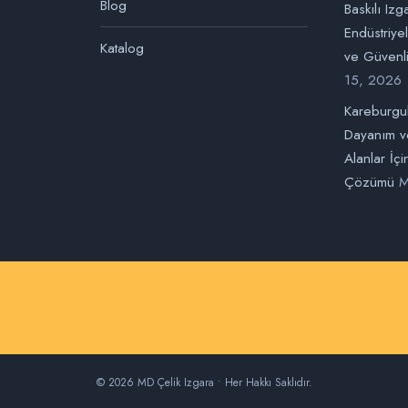
Blog
Baskılı Izg
Endüstriye
Katalog
ve Güvenli
15, 2026
Kareburgul
Dayanım v
Alanlar İç
Çözümü
M
© 2026 MD Çelik Izgara • Her Hakkı Saklıdır.