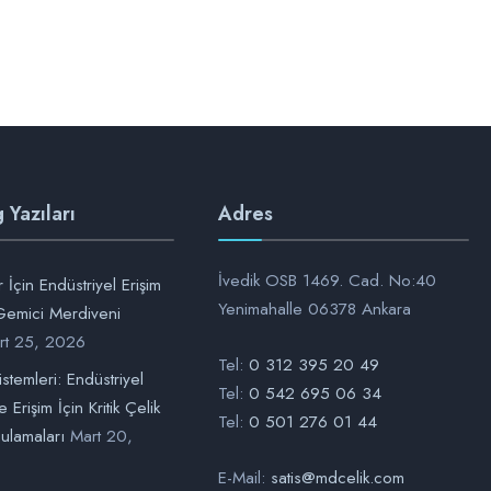
 Yazıları
Adres
İvedik OSB 1469. Cad. No:40
 İçin Endüstriyel Erişim
Yenimahalle 06378 Ankara
emici Merdiveni
rt 25, 2026
Tel:
0 312 395 20 49
stemleri: Endüstriyel
Tel:
0 542 695 06 34
 Erişim İçin Kritik Çelik
Tel:
0 501 276 01 44
ulamaları
Mart 20,
E-Mail:
satis@mdcelik.com