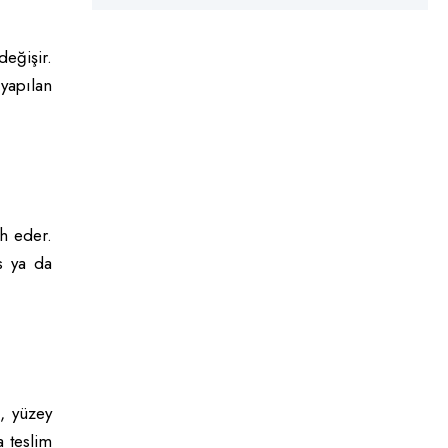
eğişir.
yapılan
ih eder.
s ya da
, yüzey
a teslim