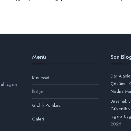
Menü
Son Blog
Dar Alanlar
Kurumsal
Çözümü: G
tal ızgara
Nedir?
Ma
İletişim
Basamak Si
Gizlilik Politikası
Güvenlik ve
Izgara Uyg
Galeri
2026