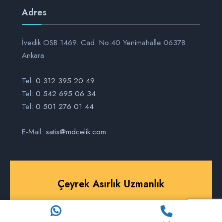
Adres
İvedik OSB 1469. Cad. No:40 Yenimahalle 06378
Ankara
Tel:
0 312 395 20 49
Tel:
0 542 695 06 34
Tel:
0 501 276 01 44
E-Mail:
satis@mdcelik.com
Çeyrek Asırlık Uzmanlık
© 2026 MD Çelik Izgara • Her Hakkı Saklıdır.