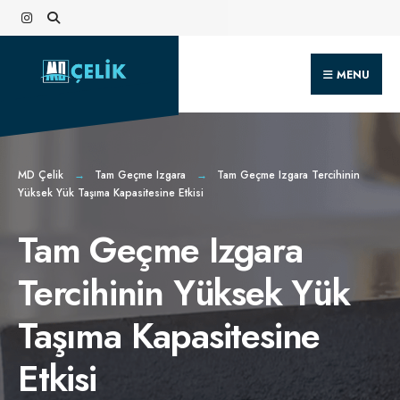
Search
Skip
for:
to
content
MENU
MD Çelik
Tam Geçme Izgara
Tam Geçme Izgara Tercihinin
Yüksek Yük Taşıma Kapasitesine Etkisi
Tam Geçme Izgara
Tercihinin Yüksek Yük
Taşıma Kapasitesine
Etkisi